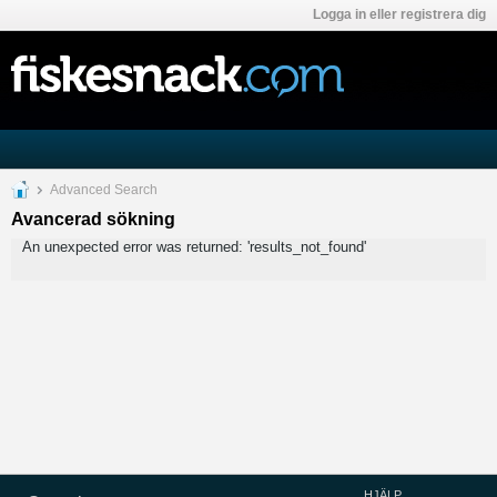
Logga in eller registrera dig
Advanced Search
Avancerad sökning
An unexpected error was returned: 'results_not_found'
HJÄLP