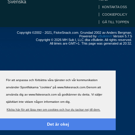
Svenska
KONTAKTA OSS
COOKIEPOLICY
GÅ TILL TOPPEN
Copyright ©2002 - 2021, FiskeSnack.com. Grundad 2002 av Anders Bergman.
Powered by
vBulletin®
Version 5.7.5
Copyright © 2026 MH Sub I, LLC dba vBulletin. All rights reserved.
All times are GMT+1. This page was generated at 20:32.
För att anpassa och förbättra våra tjänster och vår kommunikation
använder Sportfiskarna ”cookies” på www.fiskesnack.com.Genom att
använda dig av www.fiskesnack.com så godkänner du detta. Vi säljer
självklart inte vidare någon information om dig.
Klicka här för att läsa mer om cookies och hur du tackar nej till dem.
Det är okej