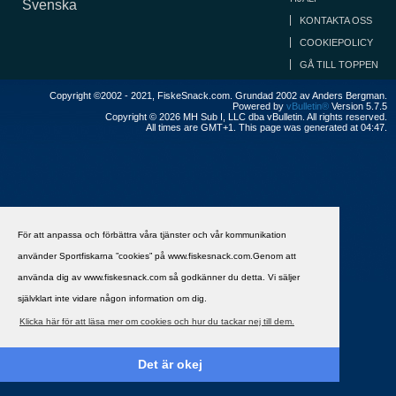
Svenska
KONTAKTA OSS
COOKIEPOLICY
GÅ TILL TOPPEN
Copyright ©2002 - 2021, FiskeSnack.com. Grundad 2002 av Anders Bergman.
Powered by
vBulletin®
Version 5.7.5
Copyright © 2026 MH Sub I, LLC dba vBulletin. All rights reserved.
All times are GMT+1. This page was generated at 04:47.
För att anpassa och förbättra våra tjänster och vår kommunikation
använder Sportfiskarna ”cookies” på www.fiskesnack.com.Genom att
använda dig av www.fiskesnack.com så godkänner du detta. Vi säljer
självklart inte vidare någon information om dig.
Klicka här för att läsa mer om cookies och hur du tackar nej till dem.
Det är okej