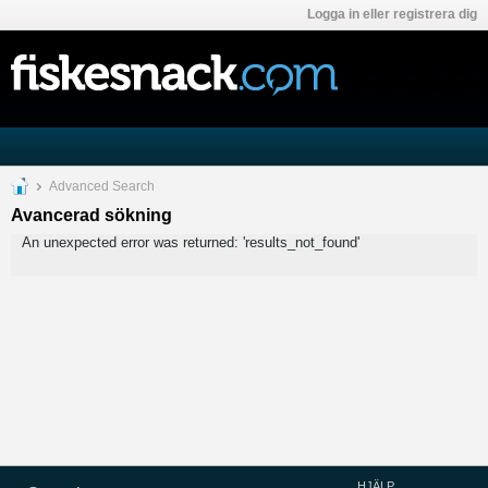
Logga in eller registrera dig
Advanced Search
Avancerad sökning
An unexpected error was returned: 'results_not_found'
HJÄLP