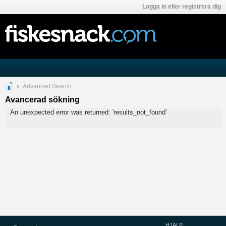
Logga in eller registrera dig
Advanced Search
Avancerad sökning
An unexpected error was returned: 'results_not_found'
HJÄLP