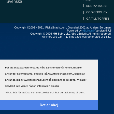
Svenska
KONTAKTA OSS
COOKIEPOLICY
GÅ TILL TOPPEN
Copyright ©2002 - 2021, FiskeSnack.com. Grundad 2002 av Anders Bergman.
Powered by
vBulletin®
Version 5.7.5
Copyright © 2026 MH Sub I, LLC dba vBulletin. All rights reserved.
All times are GMT+1. This page was generated at 14:31.
För att anpassa och förbättra våra tjänster och vår kommunikation
använder Sportfiskarna ”cookies” på www.fiskesnack.com.Genom att
använda dig av www.fiskesnack.com så godkänner du detta. Vi säljer
självklart inte vidare någon information om dig.
Klicka här för att läsa mer om cookies och hur du tackar nej till dem.
Det är okej