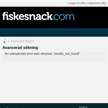
Logga in eller registrera dig
Advanced Search
Avancerad sökning
An unexpected error was returned: 'results_not_found'
HJÄLP