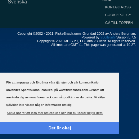
Svenska
KONTAKTA OSS
COOKIEPOLICY
GÅ TILL TOPPEN
Copyright ©2002 - 2021, FiskeSnack.com. Grundad 2002 av Anders Bergman.
Powered by
vBulletin®
Version 5.7.5
Copyright © 2026 MH Sub I, LLC dba vBulletin. All rights reserved.
All times are GMT+1. This page was generated at 19:27.
För att anpassa och förbättra våra tjänster och vår kommunikation
använder Sportfiskarna ”cookies” på www.fiskesnack.com.Genom att
använda dig av www.fiskesnack.com så godkänner du detta. Vi säljer
självklart inte vidare någon information om dig.
Klicka här för att läsa mer om cookies och hur du tackar nej till dem.
Det är okej