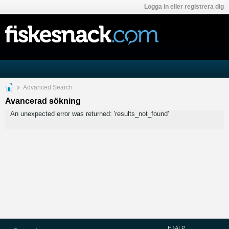
Logga in eller registrera dig
Advanced Search
Avancerad sökning
An unexpected error was returned: 'results_not_found'
HJÄLP