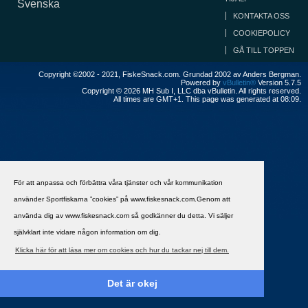
Svenska
KONTAKTA OSS
COOKIEPOLICY
GÅ TILL TOPPEN
Copyright ©2002 - 2021, FiskeSnack.com. Grundad 2002 av Anders Bergman.
Powered by
vBulletin®
Version 5.7.5
Copyright © 2026 MH Sub I, LLC dba vBulletin. All rights reserved.
All times are GMT+1. This page was generated at 08:09.
För att anpassa och förbättra våra tjänster och vår kommunikation
använder Sportfiskarna ”cookies” på www.fiskesnack.com.Genom att
använda dig av www.fiskesnack.com så godkänner du detta. Vi säljer
självklart inte vidare någon information om dig.
Klicka här för att läsa mer om cookies och hur du tackar nej till dem.
Det är okej