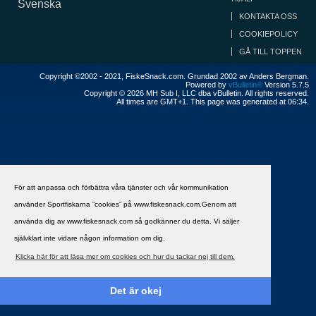
Svenska
KONTAKTA OSS
COOKIEPOLICY
GÅ TILL TOPPEN
Copyright ©2002 - 2021, FiskeSnack.com. Grundad 2002 av Anders Bergman.
Powered by
vBulletin®
Version 5.7.5
Copyright © 2026 MH Sub I, LLC dba vBulletin. All rights reserved.
All times are GMT+1. This page was generated at 06:34.
För att anpassa och förbättra våra tjänster och vår kommunikation
använder Sportfiskarna ”cookies” på www.fiskesnack.com.Genom att
använda dig av www.fiskesnack.com så godkänner du detta. Vi säljer
självklart inte vidare någon information om dig.
Klicka här för att läsa mer om cookies och hur du tackar nej till dem.
Det är okej