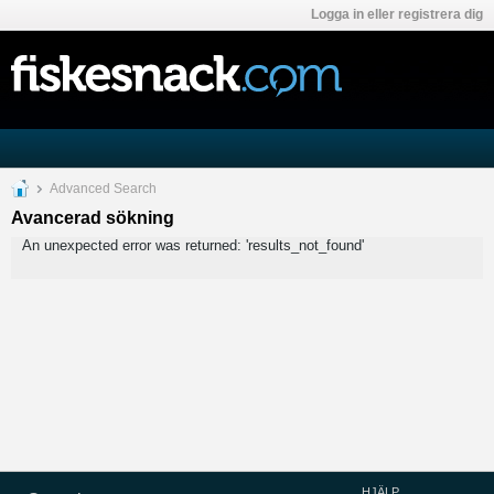
Logga in eller registrera dig
Advanced Search
Avancerad sökning
An unexpected error was returned: 'results_not_found'
HJÄLP