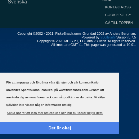
Svenska
KONTAKTA OSS
COOKIEPOLICY
GÅ TILL TOPPEN
Copyright ©2002 - 2021, FiskeSnack.com. Grundad 2002 av Anders Bergman.
Powered by
vBulletin®
Version 5.7.5
Copyright © 2026 MH Sub I, LLC dba vBulletin. All rights reserved.
All times are GMT+1. This page was generated at 10:01.
För att anpassa och förbättra våra tjänster och vår kommunikation
använder Sportfiskarna ”cookies” på www.fiskesnack.com.Genom att
använda dig av www.fiskesnack.com så godkänner du detta. Vi säljer
självklart inte vidare någon information om dig.
Klicka här för att läsa mer om cookies och hur du tackar nej till dem.
Det är okej