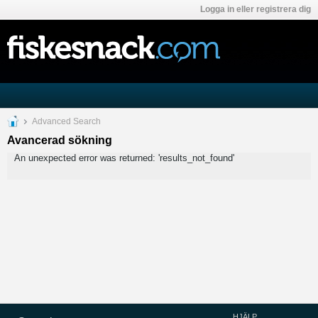
Logga in eller registrera dig
Advanced Search
Avancerad sökning
An unexpected error was returned: 'results_not_found'
HJÄLP