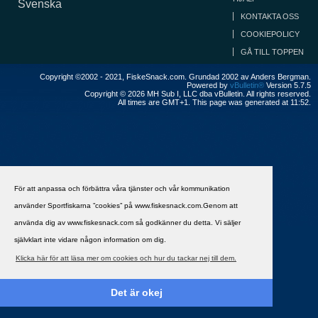
Svenska
KONTAKTA OSS
COOKIEPOLICY
GÅ TILL TOPPEN
Copyright ©2002 - 2021, FiskeSnack.com. Grundad 2002 av Anders Bergman.
Powered by
vBulletin®
Version 5.7.5
Copyright © 2026 MH Sub I, LLC dba vBulletin. All rights reserved.
All times are GMT+1. This page was generated at 11:52.
För att anpassa och förbättra våra tjänster och vår kommunikation
använder Sportfiskarna ”cookies” på www.fiskesnack.com.Genom att
använda dig av www.fiskesnack.com så godkänner du detta. Vi säljer
självklart inte vidare någon information om dig.
Klicka här för att läsa mer om cookies och hur du tackar nej till dem.
Det är okej