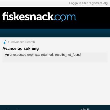
Logga in eller registrera dig
Advanced Search
Avancerad sökning
An unexpected error was returned: 'results_not_found'
HJÄLP