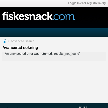
Logga in eller registrera dig
Advanced Search
Avancerad sökning
An unexpected error was returned: 'results_not_found'
HJÄLP