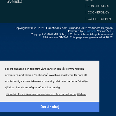
Svenska
KONTAKTA OSS
COOKIEPOLICY
GÅ TILL TOPPEN
Copyright ©2002 - 2021, FiskeSnack.com. Grundad 2002 av Anders Bergman.
Powered by
vBulletin®
Version 5.7.5
Copyright © 2026 MH Sub I, LLC dba vBulletin. All rights reserved.
All times are GMT+1. This page was generated at 16:52.
För att anpassa och förbättra våra tjänster och vår kommunikation
använder Sportfiskarna ”cookies” på www.fiskesnack.com.Genom att
använda dig av www.fiskesnack.com så godkänner du detta. Vi säljer
självklart inte vidare någon information om dig.
Klicka här för att läsa mer om cookies och hur du tackar nej till dem.
Det är okej