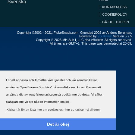
Svenska
KONTAKTA OSS
COOKIEPOLICY
GÅ TILL TOPPEN
Copyright ©2002 - 2021, FiskeSnack.com. Grundad 2002 av Anders Bergman.
Powered by
vBulletin®
Version 5.7.5
Copyright © 2026 MH Sub I, LLC dba vBulletin. All rights reserved.
All times are GMT+1. This page was generated at 20:09.
För att anpassa och förbättra våra tjänster och vår kommunikation
använder Sportfiskarna ”cookies” på www.fiskesnack.com.Genom att
använda dig av www.fiskesnack.com så godkänner du detta. Vi säljer
självklart inte vidare någon information om dig.
Klicka här för att läsa mer om cookies och hur du tackar nej till dem.
Det är okej