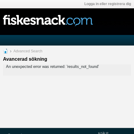
Logga in eller registrera dig
Advanced Search
Avancerad sökning
An unexpected error was returned: 'results_not_found'
HJÄLP