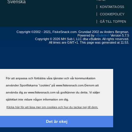
Svenska
KONTAKTA OSS
COOKIEPOLICY
GÅ TILL TOPPEN
Copyright ©2002 - 2021, FiskeSnack.com. Grundad 2002 av Anders Bergman.
Powered by
vBulletin®
Version 5.7.5
Copyright © 2026 MH Sub I, LLC dba vBulletin. All rights reserved.
All times are GMT+1. This page was generated at 11:53.
För att anpassa och förbättra våra tjänster och vår kommunikation
använder Sportfiskarna ”cookies” på www.fiskesnack.com.Genom att
använda dig av www.fiskesnack.com så godkänner du detta. Vi säljer
självklart inte vidare någon information om dig.
Klicka här för att läsa mer om cookies och hur du tackar nej till dem.
Det är okej