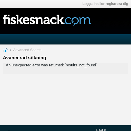
Logga in eller registrera dig
Advanced Search
Avancerad sökning
An unexpected error was returned: 'results_not_found'
HJÄLP