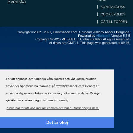
Svenska
KONTAKTA OSS
COOKIEPOLICY
GÅ TILL TOPPEN
Copyright ©2002 - 2021, FiskeSnack.com. Grundad 2002 av Anders Bergman.
Powered by
vBulletin®
Version 5.7.5
Copyright © 2026 MH Sub I, LLC dba vBulletin. All rights reserved.
All times are GMT+1. This page was generated at 09:46.
För att anpassa och förbättra våra tjänster och vår kommunikation
använder Sportfiskarna ”cookies” på www.fiskesnack.com.Genom att
använda dig av www.fiskesnack.com så godkänner du detta. Vi säljer
självklart inte vidare någon information om dig.
Klicka här för att läsa mer om cookies och hur du tackar nej till dem.
Det är okej