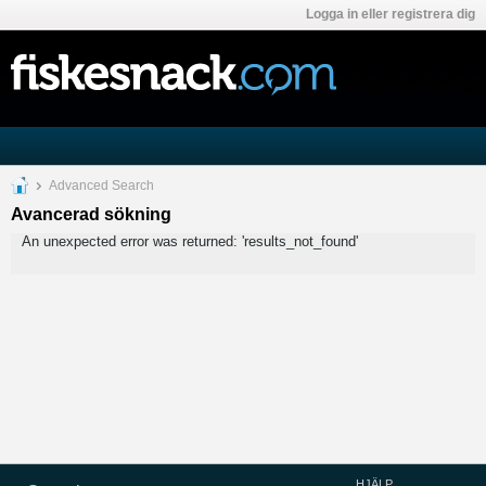
Logga in eller registrera dig
Advanced Search
Avancerad sökning
An unexpected error was returned: 'results_not_found'
HJÄLP