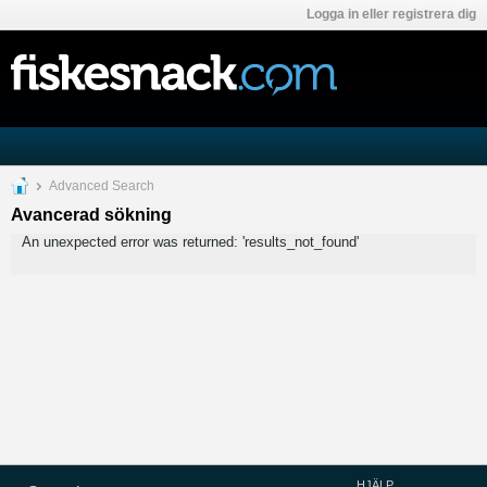
Logga in eller registrera dig
Advanced Search
Avancerad sökning
An unexpected error was returned: 'results_not_found'
HJÄLP