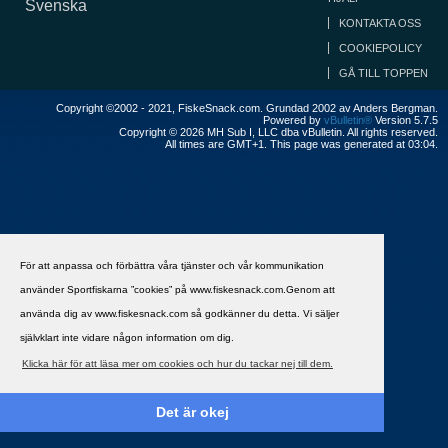
Svenska
KONTAKTA OSS
COOKIEPOLICY
GÅ TILL TOPPEN
Copyright ©2002 - 2021, FiskeSnack.com. Grundad 2002 av Anders Bergman.
Powered by
vBulletin®
Version 5.7.5
Copyright © 2026 MH Sub I, LLC dba vBulletin. All rights reserved.
All times are GMT+1. This page was generated at 03:04.
För att anpassa och förbättra våra tjänster och vår kommunikation
använder Sportfiskarna ”cookies” på www.fiskesnack.com.Genom att
använda dig av www.fiskesnack.com så godkänner du detta. Vi säljer
självklart inte vidare någon information om dig.
Klicka här för att läsa mer om cookies och hur du tackar nej till dem.
Det är okej