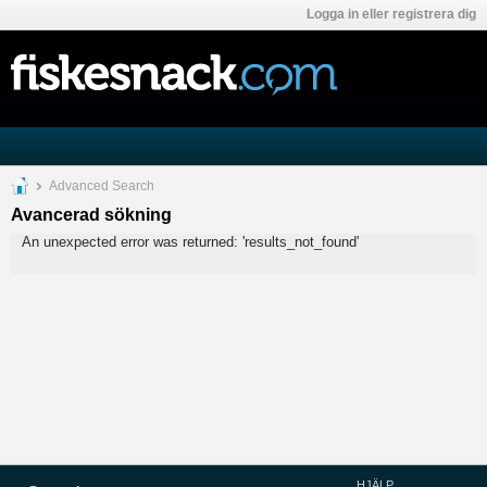
Logga in eller registrera dig
Advanced Search
Avancerad sökning
An unexpected error was returned: 'results_not_found'
HJÄLP