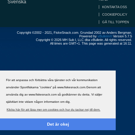
Svenska
KONTAKTA OSS
COOKIEPOLICY
GÅ TILL TOPPEN
Copyright ©2002 - 2021, FiskeSnack.com. Grundad 2002 av Anders Bergman.
Powered by
vBulletin®
Version 5.7.5
Copyright © 2026 MH Sub I, LLC dba vBulletin. All rights reserved.
All times are GMT+1. This page was generated at 16:11.
För att anpassa och förbättra våra tjänster och vår kommunikation
använder Sportfiskarna ”cookies” på www.fiskesnack.com.Genom att
använda dig av www.fiskesnack.com så godkänner du detta. Vi säljer
självklart inte vidare någon information om dig.
Klicka här för att läsa mer om cookies och hur du tackar nej till dem.
Det är okej