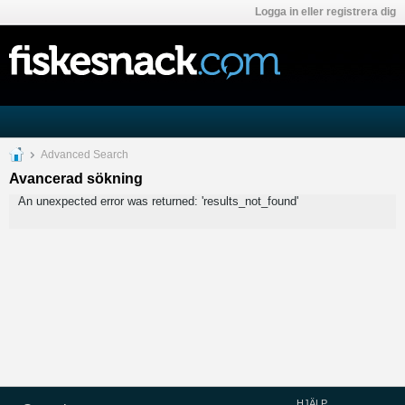
Logga in eller registrera dig
Advanced Search
Avancerad sökning
An unexpected error was returned: 'results_not_found'
HJÄLP