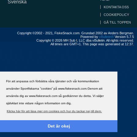
Svenska
KONTAKTA OSS
COOKIEPOLICY
GÅ TILL TOPPEN
Copyright ©2002 - 2021, FiskeSnack.com. Grundad 2002 av Anders Bergman.
Powered by
vBulletin®
Version 5.7.5
Copyright © 2026 MH Sub I, LLC dba vBulletin. All rights reserved.
All times are GMT+1. This page was generated at 12:37.
För att anpassa och förbättra våra tjänster och vår kommunikation
använder Sportfiskarna ”cookies” på www.fiskesnack.com.Genom att
använda dig av www.fiskesnack.com så godkänner du detta. Vi säljer
självklart inte vidare någon information om dig.
Klicka här för att läsa mer om cookies och hur du tackar nej till dem.
Det är okej