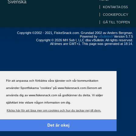
Svenska
KONTAKTA OSS
COOKIEPOLICY
GÅ TILL TOPPEN
Copyright ©2002 - 2021, FiskeSnack.com. Grundad 2002 av Anders Bergman.
Powered by
vBulletin®
Version 5.7.5
Copyright © 2026 MH Sub I, LLC dba vBulletin. All rights reserved.
All times are GMT+1. This page was generated at 18:14.
För att anpassa och förbättra våra tjänster och vår kommunikation
använder Sportfiskarna ”cookies” på www.fiskesnack.com.Genom att
använda dig av www.fiskesnack.com så godkänner du detta. Vi säljer
självklart inte vidare någon information om dig.
Klicka här för att läsa mer om cookies och hur du tackar nej till dem.
Det är okej