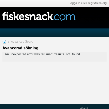
Logga in eller registrera dig
Advanced Search
Avancerad sökning
An unexpected error was returned: 'results_not_found'
HJÄLP