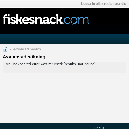
Logga in eller registrera dig
Advanced Search
Avancerad sökning
An unexpected error was returned: 'results_not_found'
HJÄLP