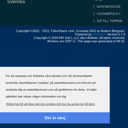
Svenska
KONTAKTA OSS
COOKIEPOLICY
GÅ TILL TOPPEN
Copyright ©2002 - 2021, FiskeSnack.com. Grundad 2002 av Anders Bergman.
Powered by
vBulletin®
Version 5.7.5
Copyright © 2026 MH Sub I, LLC dba vBulletin. All rights reserved.
All times are GMT+1. This page was generated at 08:16.
För att anpassa och förbättra våra tjänster och vår kommunikation
använder Sportfiskarna ”cookies” på www.fiskesnack.com.Genom att
använda dig av www.fiskesnack.com så godkänner du detta. Vi säljer
självklart inte vidare någon information om dig.
Klicka här för att läsa mer om cookies och hur du tackar nej till dem.
Det är okej