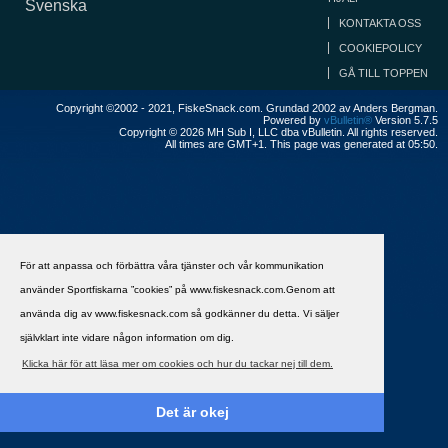
Svenska
KONTAKTA OSS
COOKIEPOLICY
GÅ TILL TOPPEN
Copyright ©2002 - 2021, FiskeSnack.com. Grundad 2002 av Anders Bergman.
Powered by
vBulletin®
Version 5.7.5
Copyright © 2026 MH Sub I, LLC dba vBulletin. All rights reserved.
All times are GMT+1. This page was generated at 05:50.
För att anpassa och förbättra våra tjänster och vår kommunikation
använder Sportfiskarna ”cookies” på www.fiskesnack.com.Genom att
använda dig av www.fiskesnack.com så godkänner du detta. Vi säljer
självklart inte vidare någon information om dig.
Klicka här för att läsa mer om cookies och hur du tackar nej till dem.
Det är okej