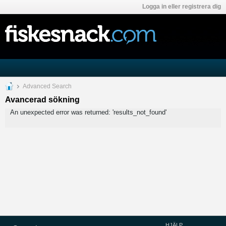
Logga in eller registrera dig
Advanced Search
Avancerad sökning
An unexpected error was returned: 'results_not_found'
HJÄLP