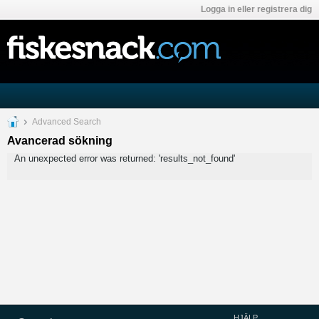
Logga in eller registrera dig
Advanced Search
Avancerad sökning
An unexpected error was returned: 'results_not_found'
HJÄLP