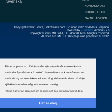
Svenska
KONTAKTA OSS
COOKIEPOLICY
GÅ TILL TOPPEN
Copyright ©2002 - 2021, FiskeSnack.com. Grundad 2002 av Anders Bergman.
Powered by
vBulletin®
Version 5.7.5
Copyright © 2026 MH Sub I, LLC dba vBulletin. All rights reserved.
All times are GMT+1. This page was generated at 18:12.
För att anpassa och förbättra våra tjänster och vår kommunikation
använder Sportfiskarna ”cookies” på www.fiskesnack.com.Genom att
använda dig av www.fiskesnack.com så godkänner du detta. Vi säljer
självklart inte vidare någon information om dig.
Klicka här för att läsa mer om cookies och hur du tackar nej till dem.
Det är okej