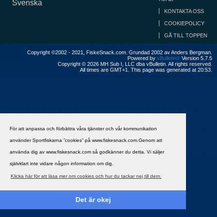
Svenska
KONTAKTA OSS
COOKIEPOLICY
GÅ TILL TOPPEN
Copyright ©2002 - 2021, FiskeSnack.com. Grundad 2002 av Anders Bergman.
Powered by
vBulletin®
Version 5.7.5
Copyright © 2026 MH Sub I, LLC dba vBulletin. All rights reserved.
All times are GMT+1. This page was generated at 20:53.
För att anpassa och förbättra våra tjänster och vår kommunikation
använder Sportfiskarna ”cookies” på www.fiskesnack.com.Genom att
använda dig av www.fiskesnack.com så godkänner du detta. Vi säljer
självklart inte vidare någon information om dig.
Klicka här för att läsa mer om cookies och hur du tackar nej till dem.
Det är okej