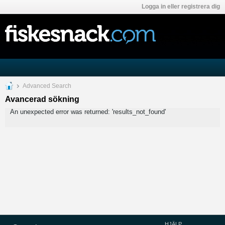
Logga in eller registrera dig
Advanced Search
Avancerad sökning
An unexpected error was returned: 'results_not_found'
HJÄLP