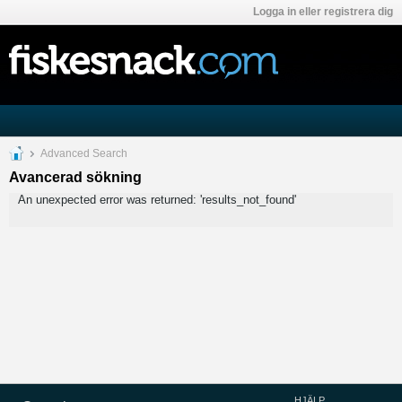
Logga in eller registrera dig
Advanced Search
Avancerad sökning
An unexpected error was returned: 'results_not_found'
HJÄLP