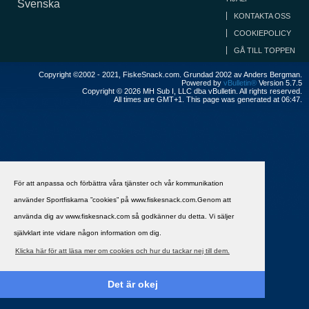
Svenska
KONTAKTA OSS
COOKIEPOLICY
GÅ TILL TOPPEN
Copyright ©2002 - 2021, FiskeSnack.com. Grundad 2002 av Anders Bergman.
Powered by
vBulletin®
Version 5.7.5
Copyright © 2026 MH Sub I, LLC dba vBulletin. All rights reserved.
All times are GMT+1. This page was generated at 06:47.
För att anpassa och förbättra våra tjänster och vår kommunikation
använder Sportfiskarna ”cookies” på www.fiskesnack.com.Genom att
använda dig av www.fiskesnack.com så godkänner du detta. Vi säljer
självklart inte vidare någon information om dig.
Klicka här för att läsa mer om cookies och hur du tackar nej till dem.
Det är okej