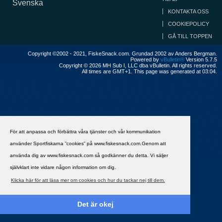
Svenska
KONTAKTA OSS
COOKIEPOLICY
GÅ TILL TOPPEN
Copyright ©2002 - 2021, FiskeSnack.com. Grundad 2002 av Anders Bergman.
Powered by
vBulletin®
Version 5.7.5
Copyright © 2026 MH Sub I, LLC dba vBulletin. All rights reserved.
All times are GMT+1. This page was generated at 03:04.
För att anpassa och förbättra våra tjänster och vår kommunikation
använder Sportfiskarna ”cookies” på www.fiskesnack.com.Genom att
använda dig av www.fiskesnack.com så godkänner du detta. Vi säljer
självklart inte vidare någon information om dig.
Klicka här för att läsa mer om cookies och hur du tackar nej till dem.
Det är okej