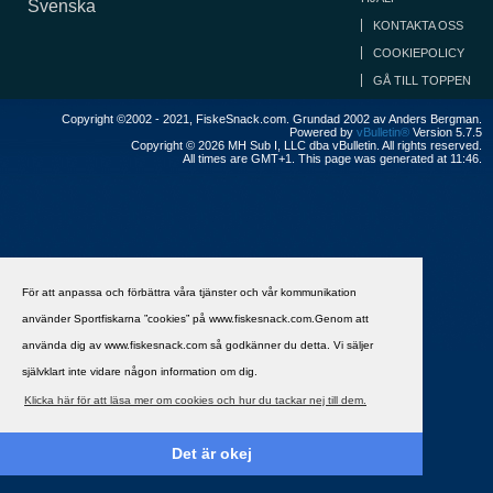
Svenska
KONTAKTA OSS
COOKIEPOLICY
GÅ TILL TOPPEN
Copyright ©2002 - 2021, FiskeSnack.com. Grundad 2002 av Anders Bergman.
Powered by
vBulletin®
Version 5.7.5
Copyright © 2026 MH Sub I, LLC dba vBulletin. All rights reserved.
All times are GMT+1. This page was generated at 11:46.
För att anpassa och förbättra våra tjänster och vår kommunikation
använder Sportfiskarna ”cookies” på www.fiskesnack.com.Genom att
använda dig av www.fiskesnack.com så godkänner du detta. Vi säljer
självklart inte vidare någon information om dig.
Klicka här för att läsa mer om cookies och hur du tackar nej till dem.
Det är okej