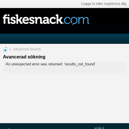
Logga in eller registrera dig
Advanced Search
Avancerad sökning
An unexpected error was returned: 'results_not_found'
HJÄLP