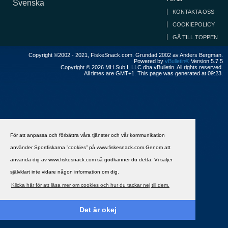
Svenska
KONTAKTA OSS
COOKIEPOLICY
GÅ TILL TOPPEN
Copyright ©2002 - 2021, FiskeSnack.com. Grundad 2002 av Anders Bergman.
Powered by
vBulletin®
Version 5.7.5
Copyright © 2026 MH Sub I, LLC dba vBulletin. All rights reserved.
All times are GMT+1. This page was generated at 09:23.
För att anpassa och förbättra våra tjänster och vår kommunikation
använder Sportfiskarna ”cookies” på www.fiskesnack.com.Genom att
använda dig av www.fiskesnack.com så godkänner du detta. Vi säljer
självklart inte vidare någon information om dig.
Klicka här för att läsa mer om cookies och hur du tackar nej till dem.
Det är okej