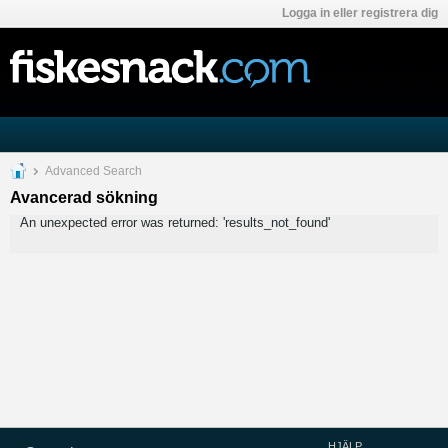
Logga in eller registrera dig
Advanced Search
Avancerad sökning
An unexpected error was returned: 'results_not_found'
HJÄLP