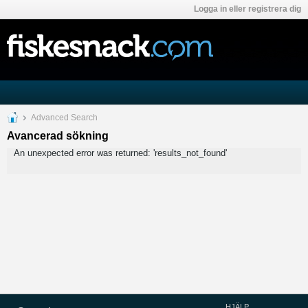
Logga in eller registrera dig
Advanced Search
Avancerad sökning
An unexpected error was returned: 'results_not_found'
HJÄLP