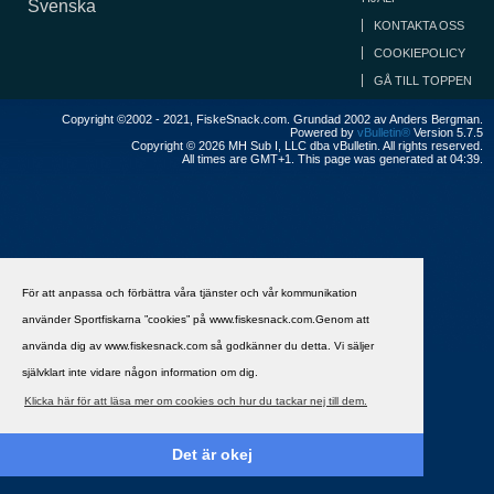
Svenska
KONTAKTA OSS
COOKIEPOLICY
GÅ TILL TOPPEN
Copyright ©2002 - 2021, FiskeSnack.com. Grundad 2002 av Anders Bergman.
Powered by
vBulletin®
Version 5.7.5
Copyright © 2026 MH Sub I, LLC dba vBulletin. All rights reserved.
All times are GMT+1. This page was generated at 04:39.
För att anpassa och förbättra våra tjänster och vår kommunikation
använder Sportfiskarna ”cookies” på www.fiskesnack.com.Genom att
använda dig av www.fiskesnack.com så godkänner du detta. Vi säljer
självklart inte vidare någon information om dig.
Klicka här för att läsa mer om cookies och hur du tackar nej till dem.
Det är okej