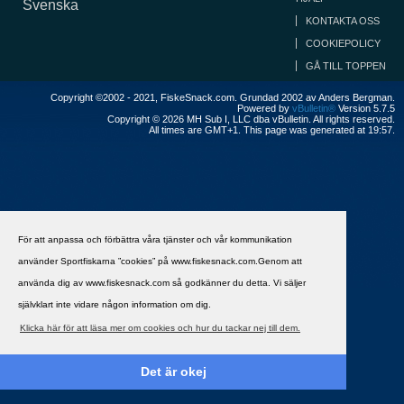
Svenska
KONTAKTA OSS
COOKIEPOLICY
GÅ TILL TOPPEN
Copyright ©2002 - 2021, FiskeSnack.com. Grundad 2002 av Anders Bergman.
Powered by
vBulletin®
Version 5.7.5
Copyright © 2026 MH Sub I, LLC dba vBulletin. All rights reserved.
All times are GMT+1. This page was generated at 19:57.
För att anpassa och förbättra våra tjänster och vår kommunikation
använder Sportfiskarna ”cookies” på www.fiskesnack.com.Genom att
använda dig av www.fiskesnack.com så godkänner du detta. Vi säljer
självklart inte vidare någon information om dig.
Klicka här för att läsa mer om cookies och hur du tackar nej till dem.
Det är okej