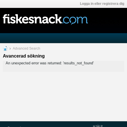
Logga in eller registrera dig
Advanced Search
Avancerad sökning
An unexpected error was returned: 'results_not_found'
HJÄLP