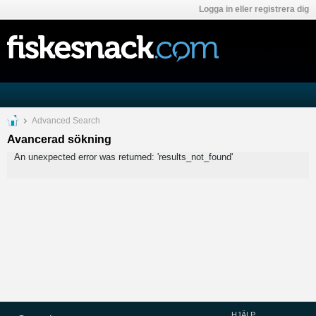
Logga in eller registrera dig
Advanced Search
Avancerad sökning
An unexpected error was returned: 'results_not_found'
HJÄLP