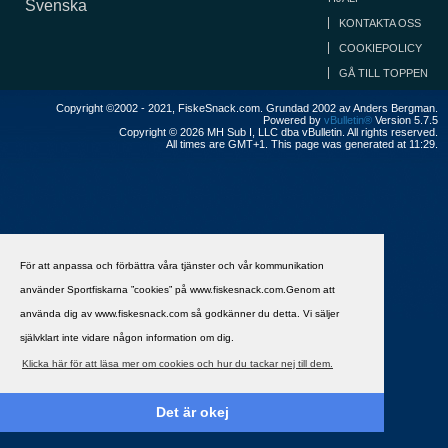
Svenska
KONTAKTA OSS
COOKIEPOLICY
GÅ TILL TOPPEN
Copyright ©2002 - 2021, FiskeSnack.com. Grundad 2002 av Anders Bergman.
Powered by
vBulletin®
Version 5.7.5
Copyright © 2026 MH Sub I, LLC dba vBulletin. All rights reserved.
All times are GMT+1. This page was generated at 11:29.
För att anpassa och förbättra våra tjänster och vår kommunikation
använder Sportfiskarna ”cookies” på www.fiskesnack.com.Genom att
använda dig av www.fiskesnack.com så godkänner du detta. Vi säljer
självklart inte vidare någon information om dig.
Klicka här för att läsa mer om cookies och hur du tackar nej till dem.
Det är okej