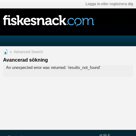
Logga in eller registrera dig
Advanced Search
Avancerad sökning
An unexpected error was returned: 'results_not_found'
HJÄLP