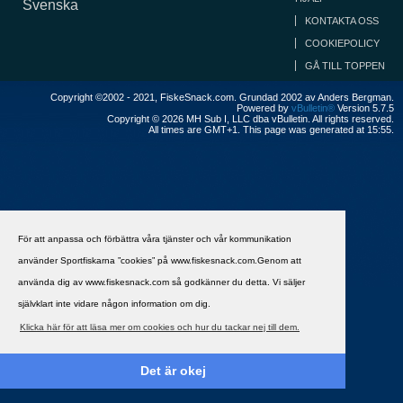
Svenska
KONTAKTA OSS
COOKIEPOLICY
GÅ TILL TOPPEN
Copyright ©2002 - 2021, FiskeSnack.com. Grundad 2002 av Anders Bergman.
Powered by
vBulletin®
Version 5.7.5
Copyright © 2026 MH Sub I, LLC dba vBulletin. All rights reserved.
All times are GMT+1. This page was generated at 15:55.
För att anpassa och förbättra våra tjänster och vår kommunikation
använder Sportfiskarna ”cookies” på www.fiskesnack.com.Genom att
använda dig av www.fiskesnack.com så godkänner du detta. Vi säljer
självklart inte vidare någon information om dig.
Klicka här för att läsa mer om cookies och hur du tackar nej till dem.
Det är okej