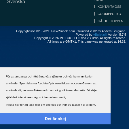
Svenska
KONTAKTA OSS
COOKIEPOLICY
GÅ TILL TOPPEN
Copyright ©2002 - 2021, FiskeSnack.com. Grundad 2002 av Anders Bergman.
Powered by
vBulletin®
Version 5.7.5
Copyright © 2026 MH Sub I, LLC dba vBulletin. All rights reserved.
All times are GMT+1. This page was generated at 14:32.
För att anpassa och förbättra våra tjänster och vår kommunikation
använder Sportfiskarna ”cookies” på www.fiskesnack.com.Genom att
använda dig av www.fiskesnack.com så godkänner du detta. Vi säljer
självklart inte vidare någon information om dig.
Klicka här för att läsa mer om cookies och hur du tackar nej till dem.
Det är okej