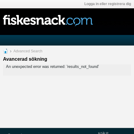
Logga in eller registrera dig
Advanced Search
Avancerad sökning
An unexpected error was returned: 'results_not_found'
HJÄLP