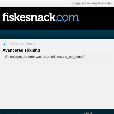
Logga in eller registrera dig
Advanced Search
Avancerad sökning
An unexpected error was returned: 'results_not_found'
HJÄLP