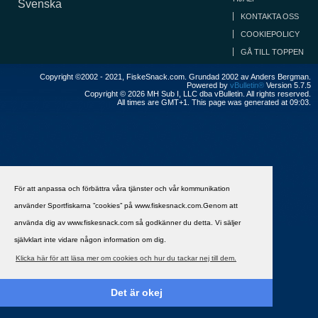
Svenska
KONTAKTA OSS
COOKIEPOLICY
GÅ TILL TOPPEN
Copyright ©2002 - 2021, FiskeSnack.com. Grundad 2002 av Anders Bergman.
Powered by
vBulletin®
Version 5.7.5
Copyright © 2026 MH Sub I, LLC dba vBulletin. All rights reserved.
All times are GMT+1. This page was generated at 09:03.
För att anpassa och förbättra våra tjänster och vår kommunikation
använder Sportfiskarna ”cookies” på www.fiskesnack.com.Genom att
använda dig av www.fiskesnack.com så godkänner du detta. Vi säljer
självklart inte vidare någon information om dig.
Klicka här för att läsa mer om cookies och hur du tackar nej till dem.
Det är okej