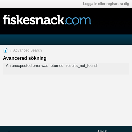
Logga in eller registrera dig
Advanced Search
Avancerad sökning
An unexpected error was returned: 'results_not_found'
HJÄLP