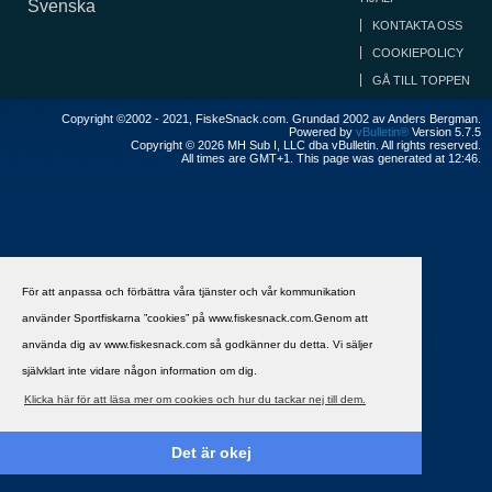
Svenska
KONTAKTA OSS
COOKIEPOLICY
GÅ TILL TOPPEN
Copyright ©2002 - 2021, FiskeSnack.com. Grundad 2002 av Anders Bergman.
Powered by
vBulletin®
Version 5.7.5
Copyright © 2026 MH Sub I, LLC dba vBulletin. All rights reserved.
All times are GMT+1. This page was generated at 12:46.
För att anpassa och förbättra våra tjänster och vår kommunikation
använder Sportfiskarna ”cookies” på www.fiskesnack.com.Genom att
använda dig av www.fiskesnack.com så godkänner du detta. Vi säljer
självklart inte vidare någon information om dig.
Klicka här för att läsa mer om cookies och hur du tackar nej till dem.
Det är okej