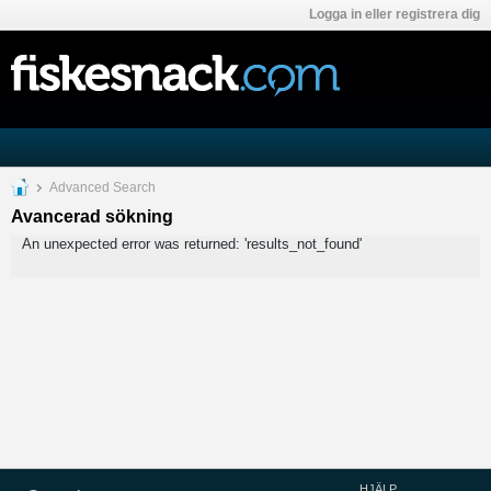
Logga in eller registrera dig
Advanced Search
Avancerad sökning
An unexpected error was returned: 'results_not_found'
HJÄLP