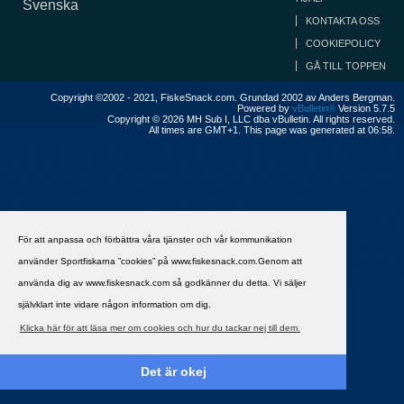
Svenska
KONTAKTA OSS
COOKIEPOLICY
GÅ TILL TOPPEN
Copyright ©2002 - 2021, FiskeSnack.com. Grundad 2002 av Anders Bergman.
Powered by
vBulletin®
Version 5.7.5
Copyright © 2026 MH Sub I, LLC dba vBulletin. All rights reserved.
All times are GMT+1. This page was generated at 06:58.
För att anpassa och förbättra våra tjänster och vår kommunikation
använder Sportfiskarna ”cookies” på www.fiskesnack.com.Genom att
använda dig av www.fiskesnack.com så godkänner du detta. Vi säljer
självklart inte vidare någon information om dig.
Klicka här för att läsa mer om cookies och hur du tackar nej till dem.
Det är okej