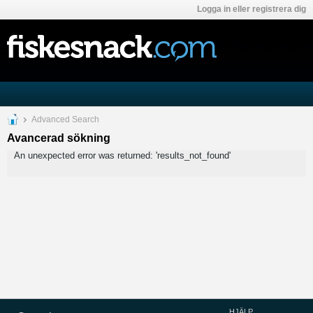
Logga in eller registrera dig
Advanced Search
Avancerad sökning
An unexpected error was returned: 'results_not_found'
HJÄLP