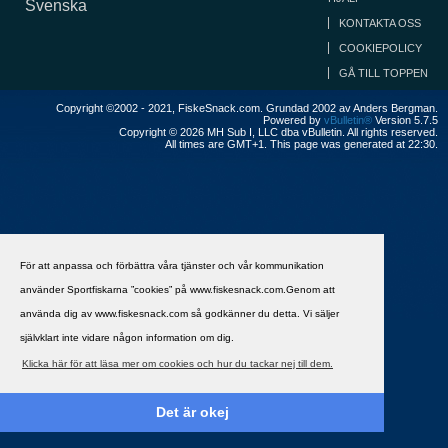
Svenska
KONTAKTA OSS
COOKIEPOLICY
GÅ TILL TOPPEN
Copyright ©2002 - 2021, FiskeSnack.com. Grundad 2002 av Anders Bergman.
Powered by
vBulletin®
Version 5.7.5
Copyright © 2026 MH Sub I, LLC dba vBulletin. All rights reserved.
All times are GMT+1. This page was generated at 22:30.
För att anpassa och förbättra våra tjänster och vår kommunikation
använder Sportfiskarna ”cookies” på www.fiskesnack.com.Genom att
använda dig av www.fiskesnack.com så godkänner du detta. Vi säljer
självklart inte vidare någon information om dig.
Klicka här för att läsa mer om cookies och hur du tackar nej till dem.
Det är okej