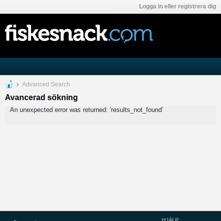
Logga in eller registrera dig
Advanced Search
Avancerad sökning
An unexpected error was returned: 'results_not_found'
HJÄLP