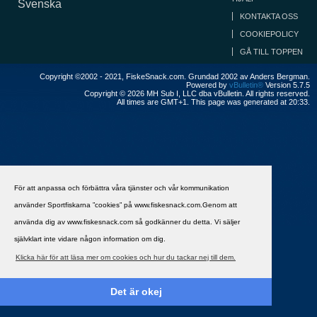
Svenska
KONTAKTA OSS
COOKIEPOLICY
GÅ TILL TOPPEN
Copyright ©2002 - 2021, FiskeSnack.com. Grundad 2002 av Anders Bergman.
Powered by
vBulletin®
Version 5.7.5
Copyright © 2026 MH Sub I, LLC dba vBulletin. All rights reserved.
All times are GMT+1. This page was generated at 20:33.
För att anpassa och förbättra våra tjänster och vår kommunikation
använder Sportfiskarna ”cookies” på www.fiskesnack.com.Genom att
använda dig av www.fiskesnack.com så godkänner du detta. Vi säljer
självklart inte vidare någon information om dig.
Klicka här för att läsa mer om cookies och hur du tackar nej till dem.
Det är okej