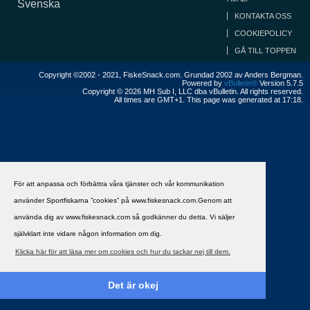
Svenska
KONTAKTA OSS
COOKIEPOLICY
GÅ TILL TOPPEN
Copyright ©2002 - 2021, FiskeSnack.com. Grundad 2002 av Anders Bergman.
Powered by
vBulletin®
Version 5.7.5
Copyright © 2026 MH Sub I, LLC dba vBulletin. All rights reserved.
All times are GMT+1. This page was generated at 17:18.
För att anpassa och förbättra våra tjänster och vår kommunikation
använder Sportfiskarna ”cookies” på www.fiskesnack.com.Genom att
använda dig av www.fiskesnack.com så godkänner du detta. Vi säljer
självklart inte vidare någon information om dig.
Klicka här för att läsa mer om cookies och hur du tackar nej till dem.
Det är okej