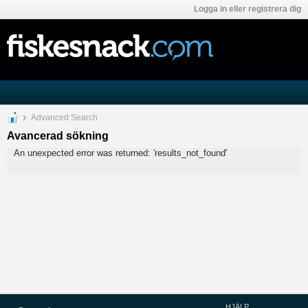
Logga in eller registrera dig
Advanced Search
Avancerad sökning
An unexpected error was returned: 'results_not_found'
HJÄLP