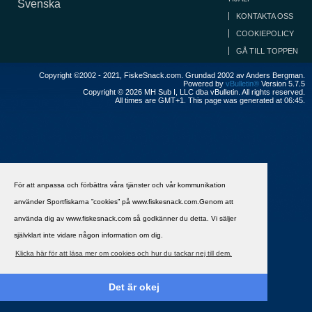
Svenska
KONTAKTA OSS
COOKIEPOLICY
GÅ TILL TOPPEN
Copyright ©2002 - 2021, FiskeSnack.com. Grundad 2002 av Anders Bergman.
Powered by
vBulletin®
Version 5.7.5
Copyright © 2026 MH Sub I, LLC dba vBulletin. All rights reserved.
All times are GMT+1. This page was generated at 06:45.
För att anpassa och förbättra våra tjänster och vår kommunikation
använder Sportfiskarna ”cookies” på www.fiskesnack.com.Genom att
använda dig av www.fiskesnack.com så godkänner du detta. Vi säljer
självklart inte vidare någon information om dig.
Klicka här för att läsa mer om cookies och hur du tackar nej till dem.
Det är okej