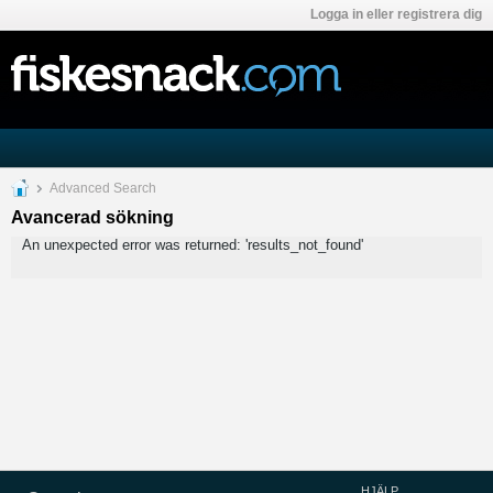
Logga in eller registrera dig
Advanced Search
Avancerad sökning
An unexpected error was returned: 'results_not_found'
HJÄLP