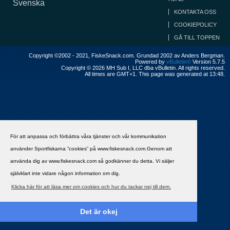
Svenska
KONTAKTA OSS
COOKIEPOLICY
GÅ TILL TOPPEN
Copyright ©2002 - 2021, FiskeSnack.com. Grundad 2002 av Anders Bergman.
Powered by
vBulletin®
Version 5.7.5
Copyright © 2026 MH Sub I, LLC dba vBulletin. All rights reserved.
All times are GMT+1. This page was generated at 13:48.
För att anpassa och förbättra våra tjänster och vår kommunikation
använder Sportfiskarna ”cookies” på www.fiskesnack.com.Genom att
använda dig av www.fiskesnack.com så godkänner du detta. Vi säljer
självklart inte vidare någon information om dig.
Klicka här för att läsa mer om cookies och hur du tackar nej till dem.
Det är okej