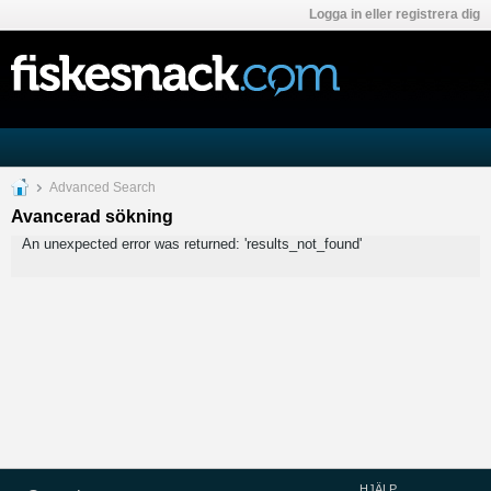
Logga in eller registrera dig
Advanced Search
Avancerad sökning
An unexpected error was returned: 'results_not_found'
HJÄLP