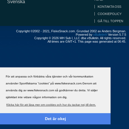
Svenska
KONTAKTA OSS
COOKIEPOLICY
GÅ TILL TOPPEN
Copyright ©2002 - 2021, FiskeSnack.com. Grundad 2002 av Anders Bergman.
Powered by
vBulletin®
Version 5.7.5
Copyright © 2026 MH Sub I, LLC dba vBulletin. All rights reserved.
All times are GMT+1. This page was generated at 06:45.
För att anpassa och förbättra våra tjänster och vår kommunikation
använder Sportfiskarna ”cookies” på www.fiskesnack.com.Genom att
använda dig av www.fiskesnack.com så godkänner du detta. Vi säljer
självklart inte vidare någon information om dig.
Klicka här för att läsa mer om cookies och hur du tackar nej till dem.
Det är okej