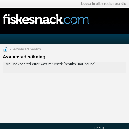
Logga in eller registrera dig
Advanced Search
Avancerad sökning
An unexpected error was returned: 'results_not_found'
HJÄLP