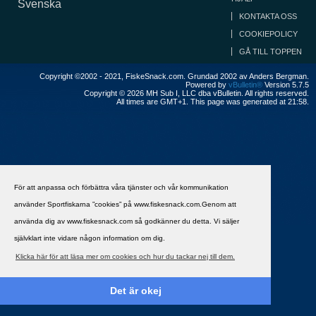
Svenska
KONTAKTA OSS
COOKIEPOLICY
GÅ TILL TOPPEN
Copyright ©2002 - 2021, FiskeSnack.com. Grundad 2002 av Anders Bergman.
Powered by
vBulletin®
Version 5.7.5
Copyright © 2026 MH Sub I, LLC dba vBulletin. All rights reserved.
All times are GMT+1. This page was generated at 21:58.
För att anpassa och förbättra våra tjänster och vår kommunikation
använder Sportfiskarna ”cookies” på www.fiskesnack.com.Genom att
använda dig av www.fiskesnack.com så godkänner du detta. Vi säljer
självklart inte vidare någon information om dig.
Klicka här för att läsa mer om cookies och hur du tackar nej till dem.
Det är okej