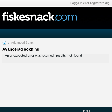
Logga in eller registrera dig
Advanced Search
Avancerad sökning
An unexpected error was returned: 'results_not_found'
HJÄLP