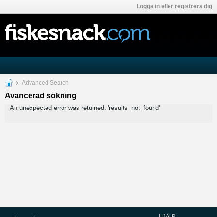
Logga in eller registrera dig
Advanced Search
Avancerad sökning
An unexpected error was returned: 'results_not_found'
HJÄLP