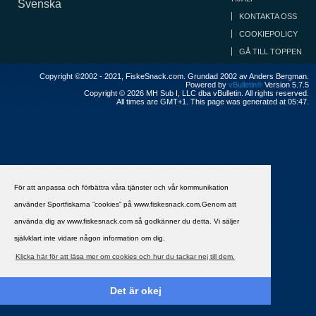
Svenska
KONTAKTA OSS
COOKIEPOLICY
GÅ TILL TOPPEN
Copyright ©2002 - 2021, FiskeSnack.com. Grundad 2002 av Anders Bergman.
Powered by
vBulletin®
Version 5.7.5
Copyright © 2026 MH Sub I, LLC dba vBulletin. All rights reserved.
All times are GMT+1. This page was generated at 05:47.
För att anpassa och förbättra våra tjänster och vår kommunikation
använder Sportfiskarna ”cookies” på www.fiskesnack.com.Genom att
använda dig av www.fiskesnack.com så godkänner du detta. Vi säljer
självklart inte vidare någon information om dig.
Klicka här för att läsa mer om cookies och hur du tackar nej till dem.
Det är okej