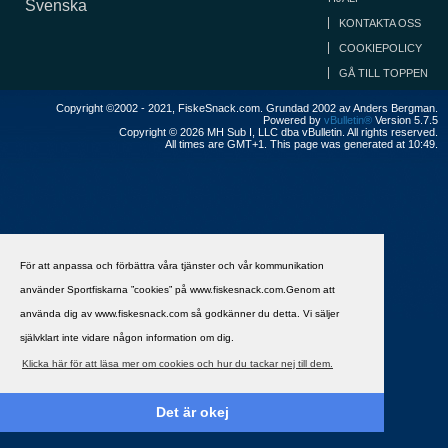
Svenska
KONTAKTA OSS
COOKIEPOLICY
GÅ TILL TOPPEN
Copyright ©2002 - 2021, FiskeSnack.com. Grundad 2002 av Anders Bergman.
Powered by
vBulletin®
Version 5.7.5
Copyright © 2026 MH Sub I, LLC dba vBulletin. All rights reserved.
All times are GMT+1. This page was generated at 10:49.
För att anpassa och förbättra våra tjänster och vår kommunikation
använder Sportfiskarna ”cookies” på www.fiskesnack.com.Genom att
använda dig av www.fiskesnack.com så godkänner du detta. Vi säljer
självklart inte vidare någon information om dig.
Klicka här för att läsa mer om cookies och hur du tackar nej till dem.
Det är okej