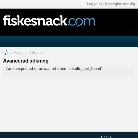
Logga in eller registrera dig
Advanced Search
Avancerad sökning
An unexpected error was returned: 'results_not_found'
HJÄLP