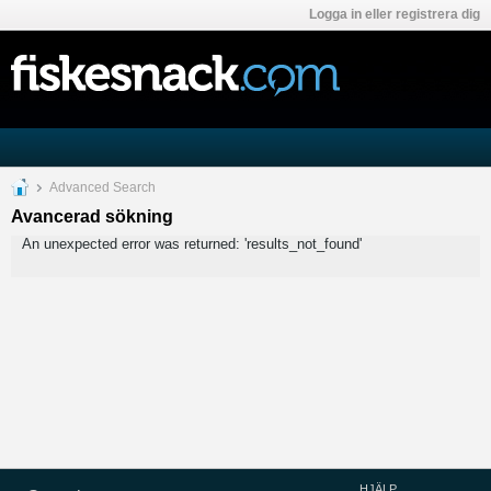
Logga in eller registrera dig
Advanced Search
Avancerad sökning
An unexpected error was returned: 'results_not_found'
HJÄLP