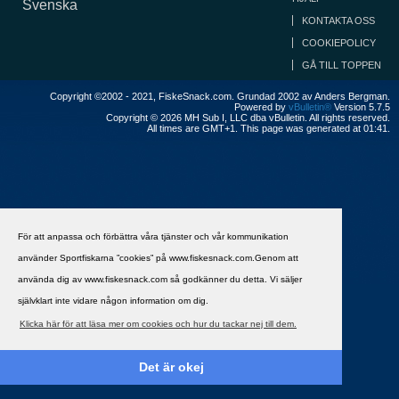
Svenska
KONTAKTA OSS
COOKIEPOLICY
GÅ TILL TOPPEN
Copyright ©2002 - 2021, FiskeSnack.com. Grundad 2002 av Anders Bergman.
Powered by
vBulletin®
Version 5.7.5
Copyright © 2026 MH Sub I, LLC dba vBulletin. All rights reserved.
All times are GMT+1. This page was generated at 01:41.
För att anpassa och förbättra våra tjänster och vår kommunikation
använder Sportfiskarna ”cookies” på www.fiskesnack.com.Genom att
använda dig av www.fiskesnack.com så godkänner du detta. Vi säljer
självklart inte vidare någon information om dig.
Klicka här för att läsa mer om cookies och hur du tackar nej till dem.
Det är okej