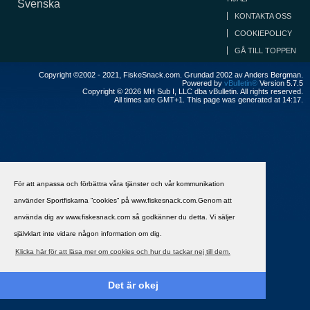
Svenska
KONTAKTA OSS
COOKIEPOLICY
GÅ TILL TOPPEN
Copyright ©2002 - 2021, FiskeSnack.com. Grundad 2002 av Anders Bergman.
Powered by
vBulletin®
Version 5.7.5
Copyright © 2026 MH Sub I, LLC dba vBulletin. All rights reserved.
All times are GMT+1. This page was generated at 14:17.
För att anpassa och förbättra våra tjänster och vår kommunikation
använder Sportfiskarna ”cookies” på www.fiskesnack.com.Genom att
använda dig av www.fiskesnack.com så godkänner du detta. Vi säljer
självklart inte vidare någon information om dig.
Klicka här för att läsa mer om cookies och hur du tackar nej till dem.
Det är okej