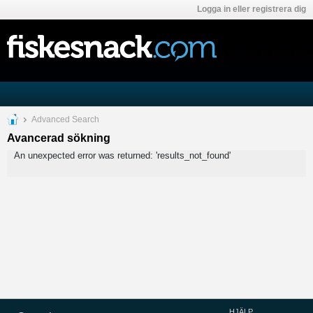
Logga in eller registrera dig
Advanced Search
Avancerad sökning
An unexpected error was returned: 'results_not_found'
HJÄLP