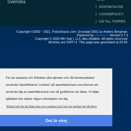
Svenska
KONTAKTA OSS
COOKIEPOLICY
GÅ TILL TOPPEN
Copyright ©2002 - 2021, FiskeSnack.com. Grundad 2002 av Anders Bergman.
Powered by
vBulletin®
Version 5.7.5
Copyright © 2026 MH Sub I, LLC dba vBulletin. All rights reserved.
All times are GMT+1. This page was generated at 20:34.
För att anpassa och förbättra våra tjänster och vår kommunikation
använder Sportfiskarna ”cookies” på www.fiskesnack.com.Genom att
använda dig av www.fiskesnack.com så godkänner du detta. Vi säljer
självklart inte vidare någon information om dig.
Klicka här för att läsa mer om cookies och hur du tackar nej till dem.
Det är okej