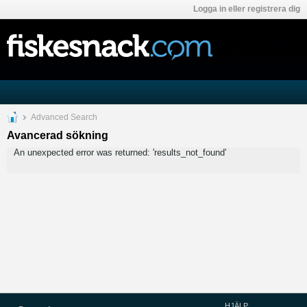
Logga in eller registrera dig
Advanced Search
Avancerad sökning
An unexpected error was returned: 'results_not_found'
HJÄLP