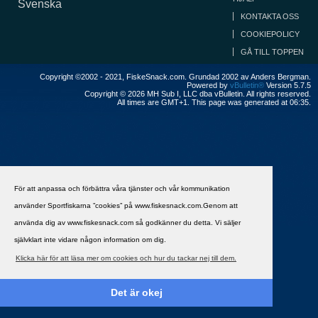
Svenska
KONTAKTA OSS
COOKIEPOLICY
GÅ TILL TOPPEN
Copyright ©2002 - 2021, FiskeSnack.com. Grundad 2002 av Anders Bergman.
Powered by
vBulletin®
Version 5.7.5
Copyright © 2026 MH Sub I, LLC dba vBulletin. All rights reserved.
All times are GMT+1. This page was generated at 06:35.
För att anpassa och förbättra våra tjänster och vår kommunikation
använder Sportfiskarna ”cookies” på www.fiskesnack.com.Genom att
använda dig av www.fiskesnack.com så godkänner du detta. Vi säljer
självklart inte vidare någon information om dig.
Klicka här för att läsa mer om cookies och hur du tackar nej till dem.
Det är okej