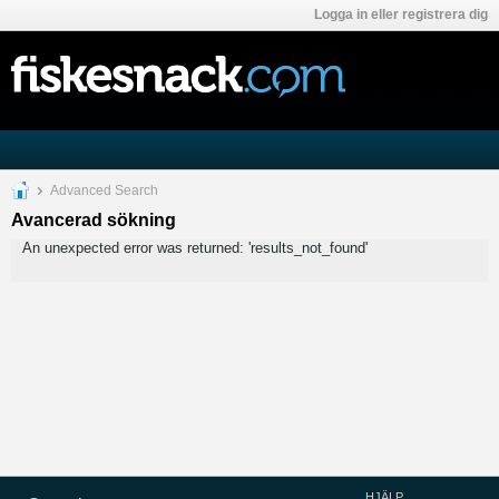
Logga in eller registrera dig
Advanced Search
Avancerad sökning
An unexpected error was returned: 'results_not_found'
HJÄLP