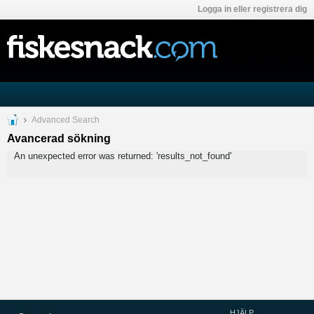
Logga in eller registrera dig
Advanced Search
Avancerad sökning
An unexpected error was returned: 'results_not_found'
HJÄLP