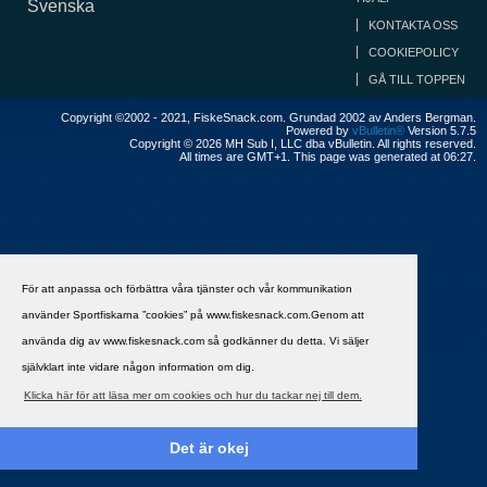
Svenska
KONTAKTA OSS
COOKIEPOLICY
GÅ TILL TOPPEN
Copyright ©2002 - 2021, FiskeSnack.com. Grundad 2002 av Anders Bergman.
Powered by
vBulletin®
Version 5.7.5
Copyright © 2026 MH Sub I, LLC dba vBulletin. All rights reserved.
All times are GMT+1. This page was generated at 06:27.
För att anpassa och förbättra våra tjänster och vår kommunikation
använder Sportfiskarna ”cookies” på www.fiskesnack.com.Genom att
använda dig av www.fiskesnack.com så godkänner du detta. Vi säljer
självklart inte vidare någon information om dig.
Klicka här för att läsa mer om cookies och hur du tackar nej till dem.
Det är okej