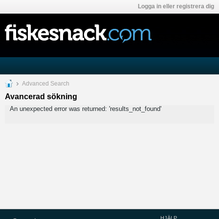
Logga in eller registrera dig
Advanced Search
Avancerad sökning
An unexpected error was returned: 'results_not_found'
HJÄLP