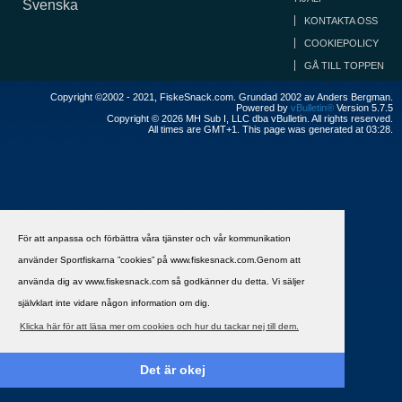
Svenska
KONTAKTA OSS
COOKIEPOLICY
GÅ TILL TOPPEN
Copyright ©2002 - 2021, FiskeSnack.com. Grundad 2002 av Anders Bergman.
Powered by
vBulletin®
Version 5.7.5
Copyright © 2026 MH Sub I, LLC dba vBulletin. All rights reserved.
All times are GMT+1. This page was generated at 03:28.
För att anpassa och förbättra våra tjänster och vår kommunikation
använder Sportfiskarna ”cookies” på www.fiskesnack.com.Genom att
använda dig av www.fiskesnack.com så godkänner du detta. Vi säljer
självklart inte vidare någon information om dig.
Klicka här för att läsa mer om cookies och hur du tackar nej till dem.
Det är okej