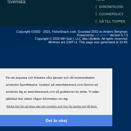
Svenska
KONTAKTA OSS
COOKIEPOLICY
GÅ TILL TOPPEN
Copyright ©2002 - 2021, FiskeSnack.com. Grundad 2002 av Anders Bergman.
Powered by
vBulletin®
Version 5.7.5
Copyright © 2026 MH Sub I, LLC dba vBulletin. All rights reserved.
All times are GMT+1. This page was generated at 10:49.
För att anpassa och förbättra våra tjänster och vår kommunikation
använder Sportfiskarna ”cookies” på www.fiskesnack.com.Genom att
använda dig av www.fiskesnack.com så godkänner du detta. Vi säljer
självklart inte vidare någon information om dig.
Klicka här för att läsa mer om cookies och hur du tackar nej till dem.
Det är okej