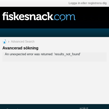
Logga in eller registrera dig
Advanced Search
Avancerad sökning
An unexpected error was returned: 'results_not_found'
HJÄLP