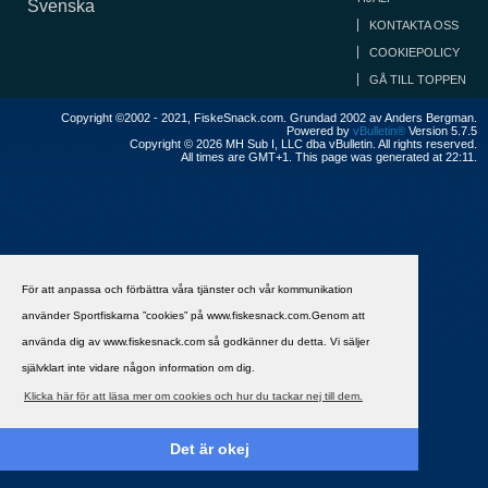
Svenska
KONTAKTA OSS
COOKIEPOLICY
GÅ TILL TOPPEN
Copyright ©2002 - 2021, FiskeSnack.com. Grundad 2002 av Anders Bergman.
Powered by
vBulletin®
Version 5.7.5
Copyright © 2026 MH Sub I, LLC dba vBulletin. All rights reserved.
All times are GMT+1. This page was generated at 22:11.
För att anpassa och förbättra våra tjänster och vår kommunikation
använder Sportfiskarna ”cookies” på www.fiskesnack.com.Genom att
använda dig av www.fiskesnack.com så godkänner du detta. Vi säljer
självklart inte vidare någon information om dig.
Klicka här för att läsa mer om cookies och hur du tackar nej till dem.
Det är okej