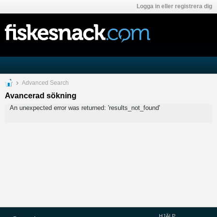
Logga in eller registrera dig
Advanced Search
Avancerad sökning
An unexpected error was returned: 'results_not_found'
HJÄLP