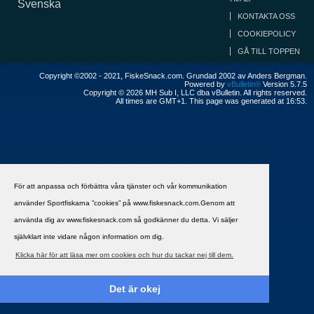
Svenska
KONTAKTA OSS
COOKIEPOLICY
GÅ TILL TOPPEN
Copyright ©2002 - 2021, FiskeSnack.com. Grundad 2002 av Anders Bergman.
Powered by
vBulletin®
Version 5.7.5
Copyright © 2026 MH Sub I, LLC dba vBulletin. All rights reserved.
All times are GMT+1. This page was generated at 16:53.
För att anpassa och förbättra våra tjänster och vår kommunikation
använder Sportfiskarna ”cookies” på www.fiskesnack.com.Genom att
använda dig av www.fiskesnack.com så godkänner du detta. Vi säljer
självklart inte vidare någon information om dig.
Klicka här för att läsa mer om cookies och hur du tackar nej till dem.
Det är okej